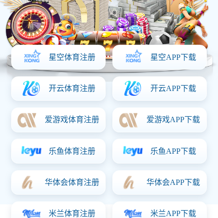
下载APP
杨倩肩颈劳损再度加重，教练称其心理
压力过大影响恢复进度
2026-06-06 15:01
阅读 68 次